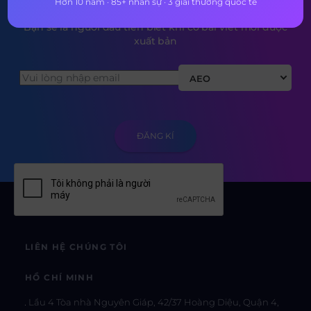
Hơn 10 năm · 85+ nhân sự · 3 giải thưởng quốc tế
Bạn sẽ là người đầu tiên biết khi có bài viết mới được
xuất bản
AEO
LIÊN HỆ CHÚNG TÔI
HỒ CHÍ MINH
Lầu 4 Tòa nhà Nguyên Giáp, 42/37 Hoàng Diệu, Quận 4,