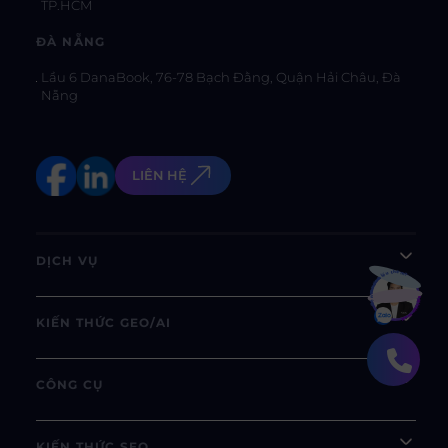
TP.HCM
ĐÀ NẴNG
Lầu 6 DanaBook, 76-78 Bạch Đằng, Quận Hải Châu, Đà
Nẵng
LIÊN HỆ
DỊCH VỤ
Bạn muốn hiểu thêm?
Xem chi tiết
KIẾN THỨC GEO/AI
CÔNG CỤ
KIẾN THỨC SEO