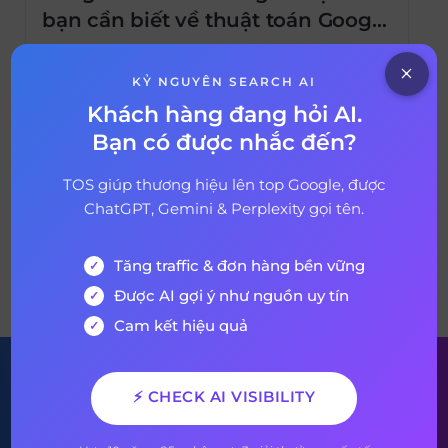
bạn cần biết về thuật toán Google
RankBrain này
Google RankBrain là gì? Làm thế nào nó
hoạt động? Bạn có thể tối ưu hóa cho nó
KỶ NGUYÊN SEARCH AI
không? Đây là tất tần tật mọi thứ bạn cần
Khách hàng đang hỏi AI.
biết về thuật toán RankBrain của Google.
Bạn có được nhắc đến?
07 tháng 9, 2020
5 years ago
Xem thêm: Dịch Vụ Entity SEO TOP Google
Uy Tín, Chất Lượng Hàng Đầu Việt Nam
TOS giúp thương hiệu lên top Google, được
Không quá khi nói […]
ChatGPT, Gemini & Perplexity gọi tên.
Tăng traffic & đơn hàng bền vững
VỀ BÀI VIẾT
Được AI gợi ý như nguồn uy tín
Cam kết hiệu quả
Đăng ký nhận bản tin của
⚡ CHECK AI VISIBILITY
chúng tôi