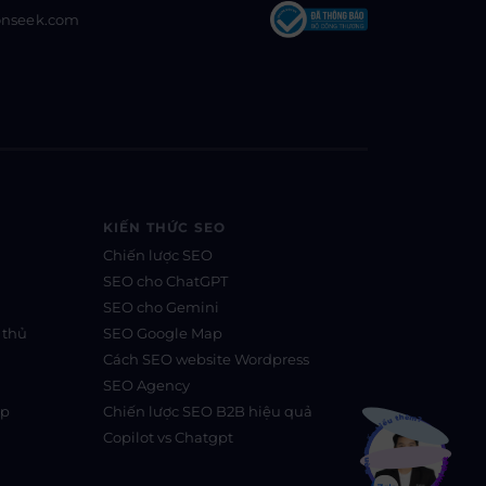
onseek.com
KIẾN THỨC SEO
Chiến lược SEO
SEO cho ChatGPT
SEO cho Gemini
 thủ
SEO Google Map
Cách SEO website Wordpress
SEO Agency
Bạn muốn hiểu thêm?
ệp
Chiến lược SEO B2B hiệu quả
Copilot vs Chatgpt
Xem chi tiết