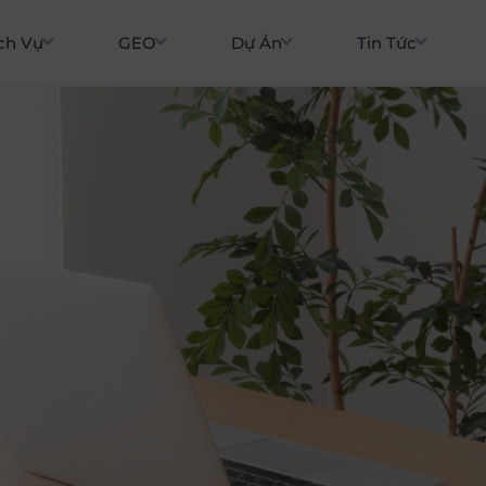
ch Vụ
GEO
Dự Án
Tin Tức