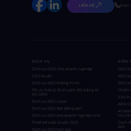
LIÊN HỆ
Điện 
DỊCH VỤ
KIẾN 
Dịch vụ GEO cho doanh nghiệp
GEO là
GEO Audit
AEO v
Dịch vụ SEO thông minh
SEO v
Tối ưu hóa tỷ lệ chuyển đổi bằng AI
Chiến 
(AI CRO)
5 Xu 
Dịch vụ SEO Local
AEO Ch
Dịch vụ SEO Bất động sản
AI Sea
Dịch vụ SEO cho doanh nghiệp nhỏ
như th
Thiết kế web chuẩn SEO
Cách đ
AIO
Dịch vụ SEO trọn gói