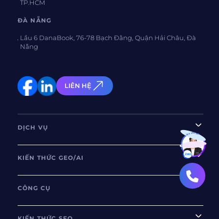
TP.HCM
ĐÀ NẴNG
Lầu 6 DanaBook, 76-78 Bạch Đằng, Quận Hải Châu, Đà
Nẵng
LIÊN HỆ
DỊCH VỤ
Bạn muốn hiểu thêm?
Xem chi tiết
KIẾN THỨC GEO/AI
CÔNG CỤ
KIẾN THỨC SEO