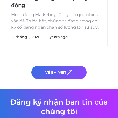
động
Môi trường Marketing đang trải qua nhiều
vấn đề Trước hết, chúng ta đang trong chu
kỳ cố gắng ngăn chặn số lượng lớn sự suy
giảm, đó là điều hoàn toàn đúng đắn cần
12 tháng 1, 2021
5 years ago
làm. Nhưng do đó, tôi nghĩ rằng rất nhiều
người trong môi trường kinh doanh, môi
trường Marketing, đang gặp […]
VỀ BÀI VIẾT
Đăng ký nhận bản tin của
chúng tôi