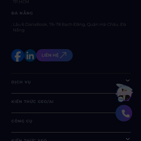
TP.HCM
ĐÀ NẴNG
Lầu 6 DanaBook, 76-78 Bạch Đằng, Quận Hải Châu, Đà
Nẵng
LIÊN HỆ
DỊCH VỤ
Bạn muốn hiểu thêm?
Xem chi tiết
KIẾN THỨC GEO/AI
CÔNG CỤ
KIẾN THỨC SEO