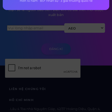
Hơn 10 năm · 85+ nhân sự · 3 giải thưởng quốc tế
Bạn sẽ là người đầu tiên biết khi có bài viết mới được
xuất bản
AEO
LIÊN HỆ CHÚNG TÔI
HỒ CHÍ MINH
Lầu 4 Tòa nhà Nguyên Giáp, 42/37 Hoàng Diệu, Quận 4,