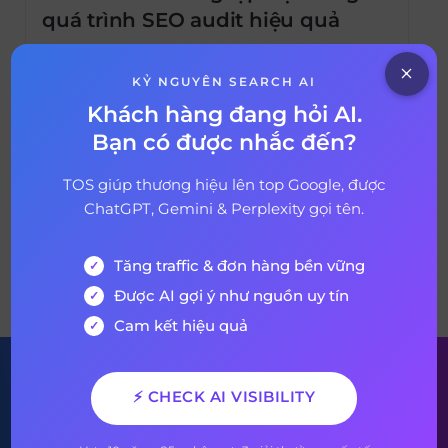
quá trình SEO audit hiệu quả
Check trùng lặp nội dung là một phần quan
trọng của việc SEO audit. Sau đây là tất cả
KỶ NGUYÊN SEARCH AI
những gì bạn nên kiểm tra và làm thế nào
Khách hàng đang hỏi AI.
để thực hiện điều đó. Các vấn đề khác nhau
Bạn có được nhắc đến?
22 tháng 7, 2020
6 years ago
của content có thể gây tai họa cho một
trang từ các vấn đề nội dung […]
TOS giúp thương hiệu lên top Google, được
ChatGPT, Gemini & Perplexity gọi tên.
Tăng traffic & đơn hàng bền vững
VỀ BÀI VIẾT
Được AI gợi ý như nguồn uy tín
Cam kết hiệu quả
Đăng ký nhận bản tin của
⚡ CHECK AI VISIBILITY
chúng tôi