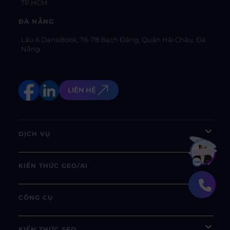
TP.HCM
ĐÀ NẴNG
Lầu 6 DanaBook, 76-78 Bạch Đằng, Quận Hải Châu, Đà
Nẵng
LIÊN HỆ
DỊCH VỤ
Bạn muốn hiểu thêm?
Xem chi tiết
KIẾN THỨC GEO/AI
CÔNG CỤ
KIẾN THỨC SEO