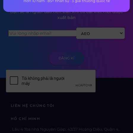
Hơn 10 năm · 85+ nhân sự · 3 giải thưởng quốc tế
Bạn sẽ là người đầu tiên biết khi có bài viết mới được
xuất bản
AEO
LIÊN HỆ CHÚNG TÔI
HỒ CHÍ MINH
Lầu 4 Tòa nhà Nguyên Giáp, 42/37 Hoàng Diệu, Quận 4,