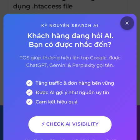
dụng .htaccess file
.htaccess file là một công cụ hữu ích khi bạn
cần cải thiện trải nghiệm trang web cho
KỶ NGUYÊN SEARCH AI
khách hàng của mình. File đảm bảo cho
Khách hàng đang hỏi AI.
website có thể thu thập thông tin, lập chỉ
Bạn có được nhắc đến?
29 tháng 12, 2021
4 years ago
mục và tăng tốc độ load page. Hãy cùng tìm
hiểu .htaccess file là gì và cách sử dụng
TOS giúp thương hiệu lên top Google, được
.htaccess file qua bài viết sau đây nhé.
ChatGPT, Gemini & Perplexity gọi tên.
Tăng traffic & đơn hàng bền vững
VỀ BÀI VIẾT
Được AI gợi ý như nguồn uy tín
Cam kết hiệu quả
Đăng ký nhận bản tin của
⚡ CHECK AI VISIBILITY
chúng tôi