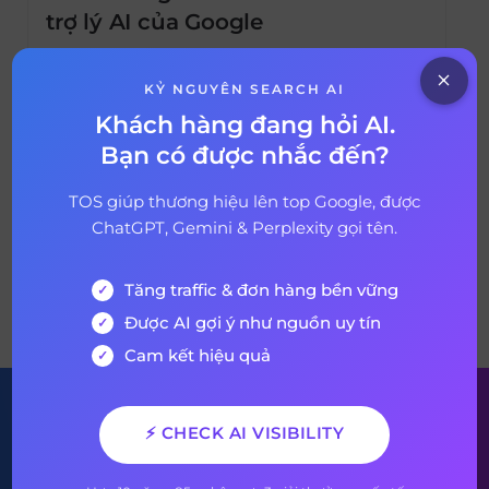
trợ lý AI của Google
Google cho ra mắt trí tuệ nhân tạo mang
tên Gemini để giúp người dùng làm việc đạt
KỶ NGUYÊN SEARCH AI
hiệu quả tốt hơn. Vậy Gemini là gì? Những
Khách hàng đang hỏi AI.
tính năng nổi bật của mô hình AI này là gì?
Bạn có được nhắc đến?
02 tháng 2, 2026
185 days ago
Hãy cùng TOS khám phá ngay cách sử dụng
công cụ AI này một cách hiệu quả […]
TOS giúp thương hiệu lên top Google, được
ChatGPT, Gemini & Perplexity gọi tên.
Tăng traffic & đơn hàng bền vững
VỀ BÀI VIẾT
Được AI gợi ý như nguồn uy tín
Cam kết hiệu quả
Đăng ký nhận bản tin của
⚡ CHECK AI VISIBILITY
chúng tôi