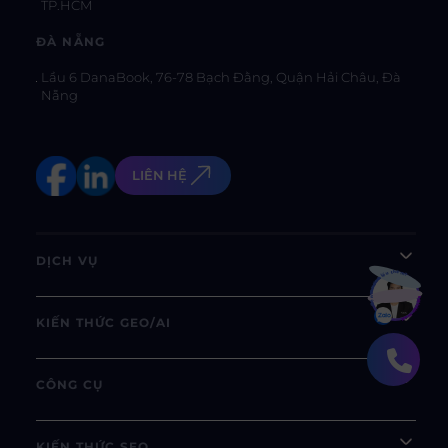
TP.HCM
ĐÀ NẴNG
Lầu 6 DanaBook, 76-78 Bạch Đằng, Quận Hải Châu, Đà
Nẵng
LIÊN HỆ
DỊCH VỤ
Bạn muốn hiểu thêm?
Xem chi tiết
KIẾN THỨC GEO/AI
CÔNG CỤ
KIẾN THỨC SEO