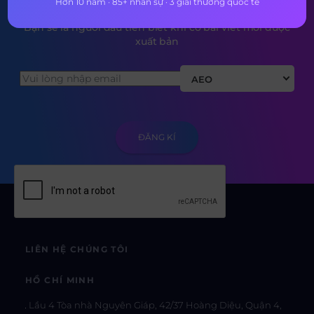
Hơn 10 năm · 85+ nhân sự · 3 giải thưởng quốc tế
Bạn sẽ là người đầu tiên biết khi có bài viết mới được
xuất bản
AEO
LIÊN HỆ CHÚNG TÔI
HỒ CHÍ MINH
Lầu 4 Tòa nhà Nguyên Giáp, 42/37 Hoàng Diệu, Quận 4,