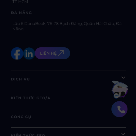
TP.HCM
ĐÀ NẴNG
Lầu 6 DanaBook, 76-78 Bạch Đằng, Quận Hải Châu, Đà
Nẵng
LIÊN HỆ
DỊCH VỤ
Bạn muốn hiểu thêm?
Xem chi tiết
KIẾN THỨC GEO/AI
CÔNG CỤ
KIẾN THỨC SEO