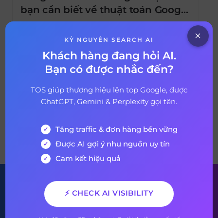
bạn cần biết về thuật toán Google
RankBrain này
Google RankBrain là gì? Làm thế nào nó
hoạt động? Bạn có thể tối ưu hóa cho nó
KỶ NGUYÊN SEARCH AI
không? Đây là tất tần tật mọi thứ bạn cần
Khách hàng đang hỏi AI.
biết về thuật toán RankBrain của Google.
Bạn có được nhắc đến?
07 tháng 9, 2020
5 years ago
Xem thêm: Dịch Vụ Entity SEO TOP Google
Uy Tín, Chất Lượng Hàng Đầu Việt Nam
TOS giúp thương hiệu lên top Google, được
Không quá khi nói […]
ChatGPT, Gemini & Perplexity gọi tên.
Tăng traffic & đơn hàng bền vững
VỀ BÀI VIẾT
Được AI gợi ý như nguồn uy tín
Cam kết hiệu quả
Đăng ký nhận bản tin của
⚡ CHECK AI VISIBILITY
chúng tôi