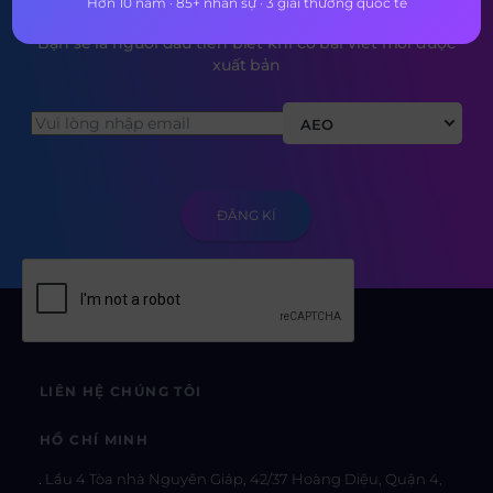
Hơn 10 năm · 85+ nhân sự · 3 giải thưởng quốc tế
Bạn sẽ là người đầu tiên biết khi có bài viết mới được
xuất bản
AEO
LIÊN HỆ CHÚNG TÔI
HỒ CHÍ MINH
Lầu 4 Tòa nhà Nguyên Giáp, 42/37 Hoàng Diệu, Quận 4,