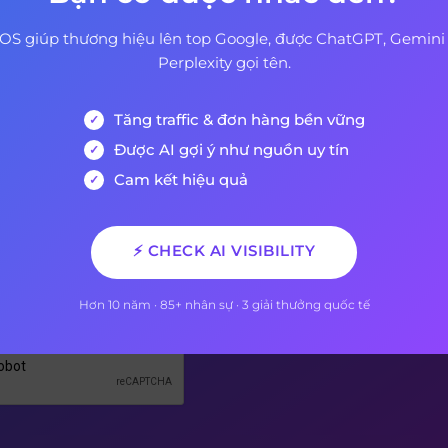
OS giúp thương hiệu lên top Google, được ChatGPT, Gemini
Perplexity gọi tên.
Tăng traffic & đơn hàng bền vững
 Ký Nhận Bản Tin Của Chún
Được AI gợi ý như nguồn uy tín
Cam kết hiệu quả
 sẽ là người đầu tiên biết khi có bài viết mới được xuất
⚡ CHECK AI VISIBILITY
AEO
Hơn 10 năm · 85+ nhân sự · 3 giải thưởng quốc tế