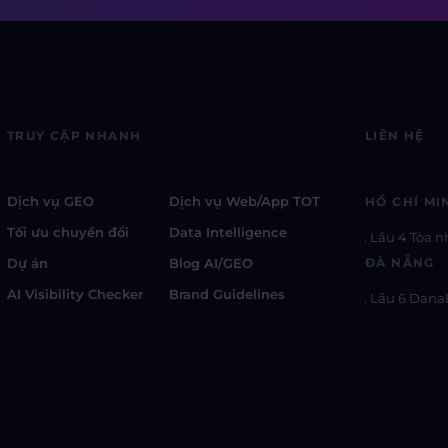
TRUY CẬP NHANH
LIÊN HỆ
Dịch vụ GEO
Dịch vụ Web/App TOT
HỒ CHÍ MI
Tối ưu chuyển đổi
Data Intelligence
Lầu 4 Tòa n
Dự án
Blog AI/GEO
ĐÀ NẴNG
AI Visibility Checker
Brand Guidelines
Lầu 6 Dana