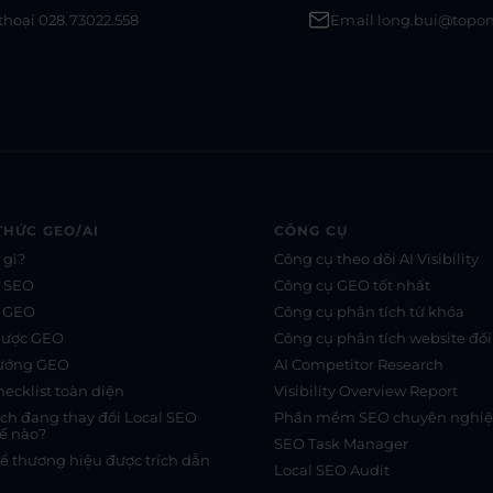
thoại 028.73022.558
Email long.bui@topo
THỨC GEO/AI
CÔNG CỤ
 gì?
Công cụ theo dõi AI Visibility
s SEO
Công cụ GEO tốt nhất
s GEO
Công cụ phân tích từ khóa
lược GEO
Công cụ phân tích website đối
hướng GEO
AI Competitor Research
ecklist toàn diện
Visibility Overview Report
rch đang thay đổi Local SEO
Phần mềm SEO chuyên nghi
ế nào?
SEO Task Manager
ể thương hiệu được trích dẫn
Local SEO Audit