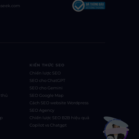
nseek.com
KIẾN THỨC SEO
Chiến lược SEO
SEO cho ChatGPT
SEO cho Gemini
 thủ
SEO Google Map
Cách SEO website Wordpress
SEO Agency
Bạn muốn hiểu thêm?
ệp
Chiến lược SEO B2B hiệu quả
Copilot vs Chatgpt
Xem chi tiết