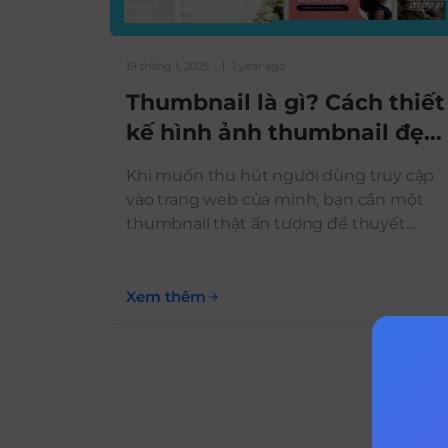
19 tháng 1, 2025
1 year ago
Thumbnail là gì? Cách thiết
kế hình ảnh thumbnail đẹp,
ý nghĩa và thu hút
Khi muốn thu hút người dùng truy cập
vào trang web của mình, bạn cần một
thumbnail thật ấn tượng để thuyết
phục họ nhấn vào. Thumbnail không chỉ
là một hình ảnh đại diện mà còn là
“gương mặt” giúp nội dung của bạn tạo
Xem thêm
dấu ấn đầu tiên với người xem. Vậy
thumbnail […]