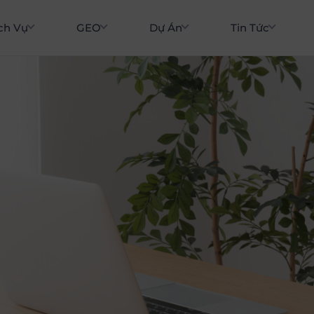
ch Vụ
GEO
Dự Án
Tin Tức