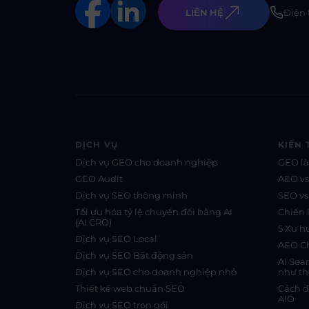
LIÊN HỆ
Điện 
DỊCH VỤ
KIẾN 
Dịch vụ GEO cho doanh nghiệp
GEO là
GEO Audit
AEO v
Dịch vụ SEO thông minh
SEO v
Tối ưu hóa tỷ lệ chuyển đổi bằng AI
Chiến 
(AI CRO)
5 Xu 
Dịch vụ SEO Local
AEO Ch
Dịch vụ SEO Bất động sản
AI Sea
Dịch vụ SEO cho doanh nghiệp nhỏ
như th
Thiết kế web chuẩn SEO
Cách đ
AIO
Dịch vụ SEO trọn gói