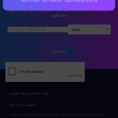
Hơn 10 năm · 85+ nhân sự · 3 giải thưởng quốc tế
Bạn sẽ là người đầu tiên biết khi có bài viết mới được
xuất bản
AEO
LIÊN HỆ CHÚNG TÔI
HỒ CHÍ MINH
Lầu 4 Tòa nhà Nguyên Giáp, 42/37 Hoàng Diệu, Quận 4,