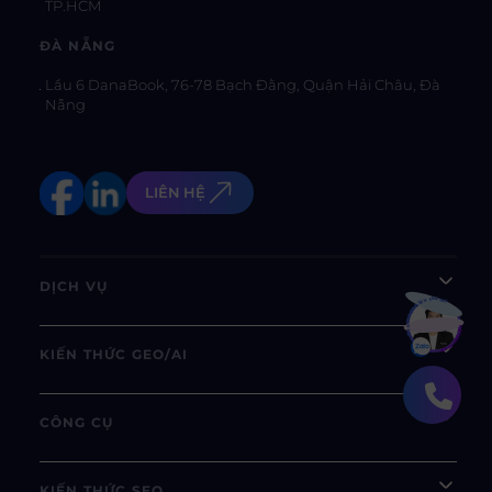
TP.HCM
ĐÀ NẴNG
Lầu 6 DanaBook, 76-78 Bạch Đằng, Quận Hải Châu, Đà
Nẵng
LIÊN HỆ
DỊCH VỤ
Bạn muốn hiểu thêm?
Xem chi tiết
KIẾN THỨC GEO/AI
CÔNG CỤ
KIẾN THỨC SEO