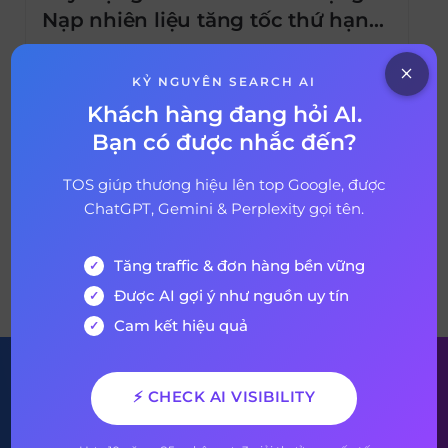
Nạp nhiên liệu tăng tốc thứ hạng
SEO
Trong bài viết này, chúng tôi sẽ chỉ ra những
loại liên kết ngược giá trị nhất hiện nay.
KỶ NGUYÊN SEARCH AI
Đồng thời, chúng tôi sẽ hướng dẫn bạn
Khách hàng đang hỏi AI.
cách xây dựng backlink; thậm chí là cách
Bạn có được nhắc đến?
11 tháng 3, 2020
6 years ago
xây dựng chúng theo trình tự để có kết quả
SEO tốt nhất. Những điều nêu ra ở đây đều
TOS giúp thương hiệu lên top Google, được
[…]
ChatGPT, Gemini & Perplexity gọi tên.
Tăng traffic & đơn hàng bền vững
VỀ BÀI VIẾT
Được AI gợi ý như nguồn uy tín
Cam kết hiệu quả
Đăng ký nhận bản tin của
⚡ CHECK AI VISIBILITY
chúng tôi