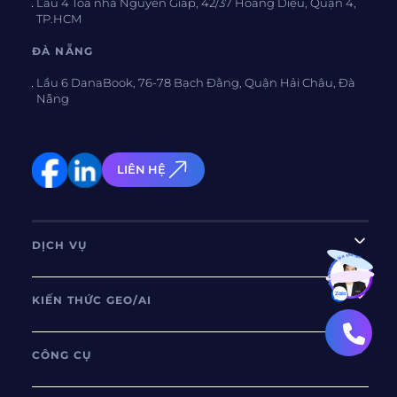
Lầu 4 Tòa nhà Nguyên Giáp, 42/37 Hoàng Diệu, Quận 4,
TP.HCM
ĐÀ NẴNG
Lầu 6 DanaBook, 76-78 Bạch Đằng, Quận Hải Châu, Đà
Nẵng
LIÊN HỆ
DỊCH VỤ
Bạn muốn hiểu thêm?
Xem chi tiết
KIẾN THỨC GEO/AI
CÔNG CỤ