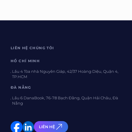
LIÊN HỆ CHÚNG TÔI
HỒ CHÍ MINH
Lầu 4 Tòa nhà Nguyên Giáp, 42/37 Hoàng Diệu, Quận 4,
TP.HCM
ĐÀ NẴNG
Lầu 6 DanaBook, 76-78 Bạch Đằng, Quận Hải Châu, Đà
Nẵng
LIÊN HỆ