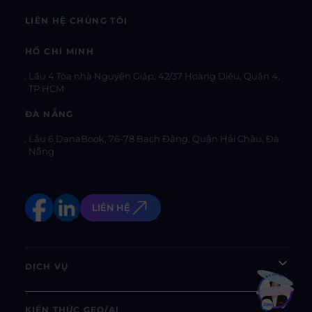
LIÊN HỆ CHÚNG TÔI
HỒ CHÍ MINH
Lầu 4 Tòa nhà Nguyên Giáp, 42/37 Hoàng Diệu, Quận 4,
TP.HCM
ĐÀ NẴNG
Lầu 6 DanaBook, 76-78 Bạch Đằng, Quận Hải Châu, Đà
Nẵng
LIÊN HỆ
DỊCH VỤ
Bạn muốn hiểu thêm?
Xem chi tiết
KIẾN THỨC GEO/AI