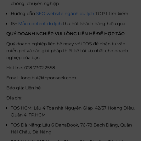
chóng, chuyên nghiệp
Hướng dẫn
SEO website ngành du lịch
TOP 1 tìm kiếm
15+
Mẫu content du lịch
thu hút khách hàng hiệu quả
QUÝ DOANH NGHIỆP VUI LÒNG LIÊN HỆ ĐỂ HỢP TÁC:
Quý doanh nghiệp liên hệ ngay với TOS để nhận tư vấn
miễn phí và các giải pháp thiết kế tối ưu nhất cho doanh
nghiệp của bạn.
Hotline: 028 7302 2558
Email: long.bui@toponseek.com
Báo giá: Liên hệ
Địa chỉ:
TOS HCM: Lầu 4 Tòa nhà Nguyên Giáp, 42/37 Hoàng Diệu,
Quận 4, TP.HCM
TOS Đà Nẵng: Lầu 6 DanaBook, 76-78 Bạch Đằng, Quận
Hải Châu, Đà Nẵng