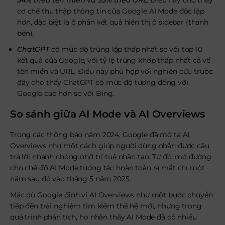
54% theo tên miền và 35% theo URL
. Điều này cho thấy
cơ chế thu thập thông tin của Google AI Mode độc lập
hơn, đặc biệt là ở phần kết quả hiển thị ở sidebar (thanh
bên).
ChatGPT
có mức độ trùng lặp thấp nhất so với top 10
kết quả của Google, với tỷ lệ trùng khớp thấp nhất cả về
tên miền và URL. Điều này phù hợp với nghiên cứu trước
đây cho thấy ChatGPT có mức độ tương đồng với
Google cao hơn so với Bing.
So sánh giữa AI Mode và AI Overviews
Trong các thông báo năm 2024, Google đã mô tả AI
Overviews như một cách giúp người dùng nhận được câu
trả lời nhanh chóng nhờ trí tuệ nhân tạo. Từ đó, mở đường
cho chế độ AI Mode tương tác hoàn toàn ra mắt chỉ một
năm sau đó vào tháng 5 năm 2025.
Mặc dù Google định vị AI Overviews như một bước chuyển
tiếp đến trải nghiệm tìm kiếm thế hệ mới, nhưng trong
quá trình phân tích, họ nhận thấy AI Mode đã có nhiều