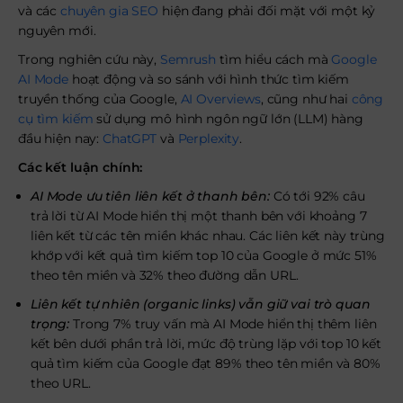
và các
chuyên gia SEO
hiện đang phải đối mặt với một kỷ
nguyên mới.
Trong nghiên cứu này,
Semrush
tìm hiểu cách mà
Google
AI Mode
hoạt động và so sánh với hình thức tìm kiếm
truyền thống của Google,
AI Overviews
, cũng như hai
công
cụ tìm kiếm
sử dụng mô hình ngôn ngữ lớn (LLM) hàng
đầu hiện nay:
ChatGPT
và
Perplexity
.
Các kết luận chính:
AI Mode ưu tiên liên kết ở thanh bên:
Có tới 92% câu
trả lời từ AI Mode hiển thị một thanh bên với khoảng 7
liên kết từ các tên miền khác nhau. Các liên kết này trùng
khớp với kết quả tìm kiếm top 10 của Google ở mức 51%
theo tên miền và 32% theo đường dẫn URL.
Liên kết tự nhiên (organic links) vẫn giữ vai trò quan
trọng:
Trong 7% truy vấn mà AI Mode hiển thị thêm liên
kết bên dưới phần trả lời, mức độ trùng lặp với top 10 kết
quả tìm kiếm của Google đạt 89% theo tên miền và 80%
theo URL.