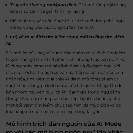
Truy vấn thương mại/giao dịch:
Cần mở rộng nội dung,
đưa ra so sánh và giải thích kỹ lưỡng
Mỗi loại truy vấn cần được tối ưu hóa nội dung phù hợp
với kỳ vọng của các công cụ tìm kiếm AI.
Lưu ý về mục đích tìm kiếm trong môi trường tìm kiếm
AI:
Dù nghiên cứu này sử dụng bốn nhóm mục đích tìm kiếm
truyền thống làm cơ sở phân tích, nhưng truy vấn do AI xử
lý đang ngày càng trở nên linh hoạt và đa dạng hơn. Với
các câu hỏi hội thoại, truy vấn nối tiếp và kết quả được cá
nhân hóa, tìm kiếm dựa trên AI đang mở rộng phạm vi
vượt khỏi khung phân loại mục đích truyền thống. Do đó,
bốn nhóm này vẫn hữu ích khi đánh giá trong ngữ cảnh
Google Search, nhưng các nhà tiếp thị nên chuẩn bị cho
một bối cảnh tìm kiếm phức tạp hơn, đa mục đích và có
khả năng cá nhân hóa cao trong tương lai gần.
Mô hình trích dẫn nguồn của AI Mode
so với các mô hình ngôn ngữ lớn khác