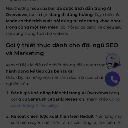
Nếu thương hiệu của bạn
đã được trích dẫn trong AI
Overviews
, tức là bạn
đang đi đúng hướng
. Tuy nhiên,
AI
Mode có thể trích xuất nội dung từ các trang khác nhau
trong cùng một tên miền
, đòi hỏi sự đa dạng và chiều sâu
nội dung trong toàn bộ website.
Gợi ý thiết thực dành cho đội ngũ SEO
và Marketing
Bạn muốn hiểu thêm?
Xem chi tiết
Xem dữ liệu là điều cần thiết nhưng điều quan trọng hơn là
hành động kế tiếp của bạn là gì
?
Dưới đây là những việc nên làm dựa trên các phát hiện từ
nghiên cứu:
Đánh giá khả năng hiển thị trong AI Overviews
bằng
công cụ
Semrush Organic Research.
Tham khảo
Công
cụ đo lường AI Visibility
.
Rà soát chiến lược xuất hiện trên Reddit
: Nền tảng này
xuất hiện xuyên suốt trên tất cả các công cụ tìm kiếm AI.