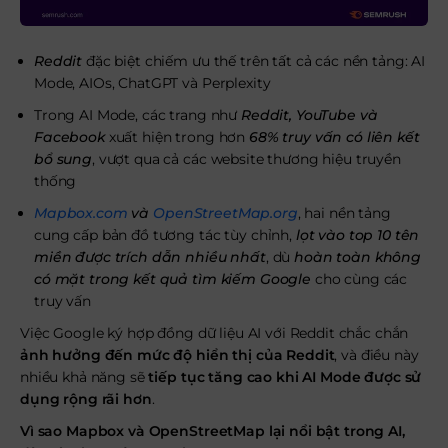
Reddit
đặc biệt chiếm ưu thế trên tất cả các nền tảng: AI
Mode, AIOs, ChatGPT và Perplexity
Trong AI Mode, các trang như
Reddit, YouTube và
Facebook
xuất hiện trong hơn
68% truy vấn có liên kết
bổ sung
, vượt qua cả các website thương hiệu truyền
thống
Mapbox.com
và
OpenStreetMap.org
, hai nền tảng
cung cấp bản đồ tương tác tùy chỉnh,
lọt vào top 10 tên
miền được trích dẫn nhiều nhất
, dù
hoàn toàn không
có mặt trong kết quả tìm kiếm Google
cho cùng các
truy vấn
Việc Google ký hợp đồng dữ liệu AI với Reddit chắc chắn
ảnh hưởng đến mức độ hiển thị của Reddit
, và điều này
nhiều khả năng sẽ
tiếp tục tăng cao khi AI Mode được sử
dụng rộng rãi hơn
.
Vì sao Mapbox và OpenStreetMap lại nổi bật trong AI,