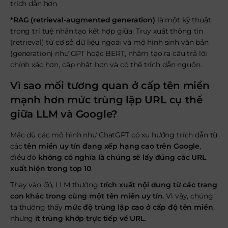
trích dẫn hơn.
*RAG (retrieval-augmented generation)
là một kỹ thuật
trong trí tuệ nhân tạo kết hợp giữa: Truy xuất thông tin
(retrieval) từ cơ sở dữ liệu ngoài và mô hình sinh văn bản
(generation) như GPT hoặc BERT, nhằm tạo ra câu trả lời
chính xác hơn, cập nhật hơn và có thể trích dẫn nguồn.
Vì sao mối tương quan ở cấp tên miền
mạnh hơn mức trùng lặp URL cụ thể
giữa LLM và Google?
Mặc dù các mô hình như ChatGPT có xu hướng trích dẫn từ
các
tên miền uy tín đang xếp hạng cao trên Google
,
điều đó
không có nghĩa là chúng sẽ lấy đúng các URL
xuất hiện trong top 10
.
Thay vào đó, LLM thường
trích xuất nội dung từ các trang
con khác trong cùng một tên miền uy tín
. Vì vậy, chúng
ta thường thấy
mức độ trùng lặp cao ở cấp độ tên miền
,
nhưng
ít trùng khớp trực tiếp về URL
.