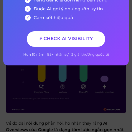
Được AI gợi ý như nguồn uy tín
Cam kết hiệu quả
⚡ CHECK AI VISIBILITY
Hơn 10 năm · 85+ nhân sự · 3 giải thưởng quốc tế
Về độ dài nội dung phản hồi, họ nhận thấy rằng
AI
Overviews của Google là dạng tóm lược ngắn gọn nhất