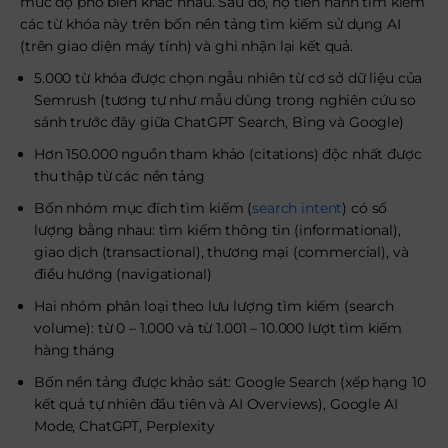
mức độ phổ biến khác nhau. Sau đó, họ tiến hành tìm kiếm
các từ khóa này trên bốn nền tảng tìm kiếm sử dụng AI
(trên giao diện máy tính) và ghi nhận lại kết quả.
5.000 từ khóa được chọn ngẫu nhiên từ cơ sở dữ liệu của
Semrush (tương tự như mẫu dùng trong nghiên cứu so
sánh trước đây giữa ChatGPT Search, Bing và Google)
Hơn 150.000 nguồn tham khảo (citations) độc nhất được
thu thập từ các nền tảng
Bốn nhóm mục đích tìm kiếm (
search intent
) có số
lượng bằng nhau: tìm kiếm thông tin (informational),
giao dịch (transactional), thương mại (commercial), và
điều hướng (navigational)
Hai nhóm phân loại theo lưu lượng tìm kiếm (search
volume): từ 0 – 1.000 và từ 1.001 – 10.000 lượt tìm kiếm
hàng tháng
Bốn nền tảng được khảo sát: Google Search (xếp hạng 10
kết quả tự nhiên đầu tiên và AI Overviews), Google AI
Mode, ChatGPT, Perplexity