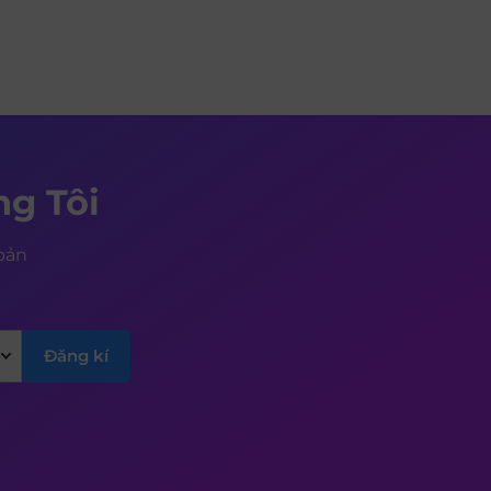
g Tôi
 bản