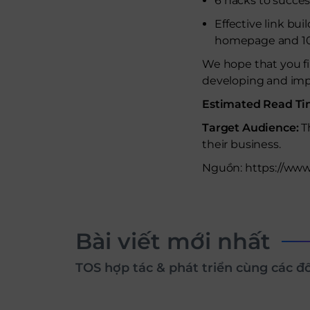
6 hacks to succes
Effective link bui
homepage and 10 
We hope that you fi
developing and impr
Estimated Read T
Target Audience:
T
their business.
Nguồn: https://www
Bài viết mới nhất
TOS hợp tác & phát triển cùng các đ