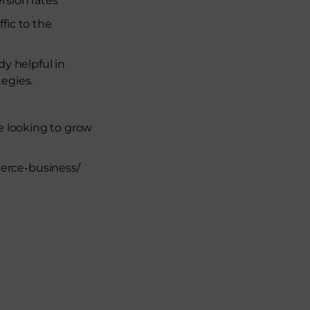
rsion rates
ffic to the
y helpful in
egies.
e looking to grow
erce-business/