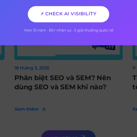
⚡ CHECK AI VISIBILITY
Hơn 10 năm · 85+ nhân sự · 3 giải thưởng quốc tế
18 tháng 3, 2025
11
Phân biệt SEO và SEM? Nên
T
dùng SEO và SEM khi nào?
t
Xem thêm
X