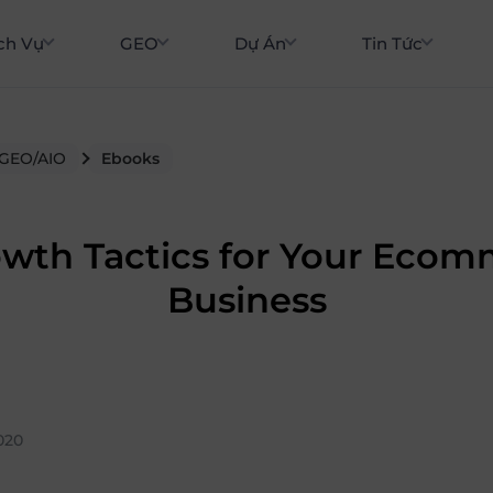
ch Vụ
GEO
Dự Án
Tin Tức
 GEO/AIO
Ebooks
owth Tactics for Your Eco
Business
020