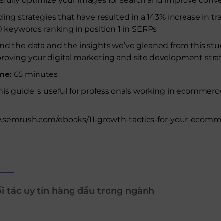
sfully optimize your images for search and improve conve
lding strategies that have resulted in a 143% increase in tra
keywords ranking in position 1 in SERPs
nd the data and the insights we’ve gleaned from this stud
oving your digital marketing and site development strat
ime:
65 minutes
his guide is useful for professionals working in ecommerc
.semrush.com/ebooks/11-growth-tactics-for-your-ecomm
ối tác uy tín hàng đầu trong ngành