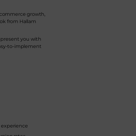
r ecommerce growth,
ook from Hallam
 present you with
easy-to-implement
r experience