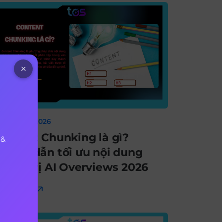
3 tháng 2, 2026
ontent Chunking là gì?
 &
ướng dẫn tối ưu nội dung
hống trị AI Overviews 2026
em thêm