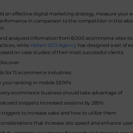
ld an effective digital marketing strategy, measure you
performance in comparison to the competition in this eb
h.
nd analyzed information from 8,000 ecommerce sites to
actices, while
Hallam SEO Agency
has designed a set of 
ed on case studies of their most successful clients.
 discover:
ds for 13 ecommerce industries
e your ranking in mobile SERPs
every ecommerce business should take advantage of
eatured snippets increased sessions by 285%
 triggers to increase sales and how to utilize them
considerations that increase site speed and enhance use