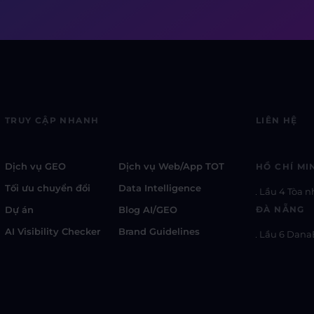
TRUY CẬP NHANH
LIÊN HỆ
Dịch vụ GEO
Dịch vụ Web/App TOT
HỒ CHÍ MI
Tối ưu chuyển đổi
Data Intelligence
Lầu 4 Tòa n
Dự án
Blog AI/GEO
ĐÀ NẴNG
AI Visibility Checker
Brand Guidelines
Lầu 6 Dana