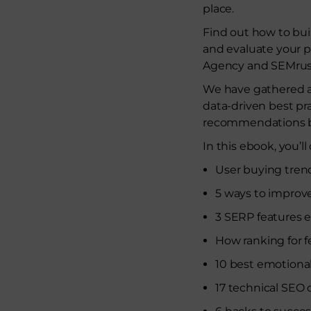
place.
Find out how to bui
and evaluate your 
Agency and SEMrus
We have gathered a
data-driven best pr
recommendations bas
In this ebook, you’ll
User buying tren
5 ways to improv
3 SERP features 
How ranking for f
10 best emotional
17 technical SEO 