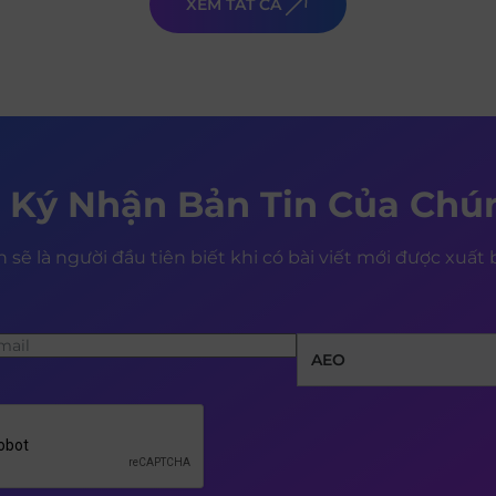
XEM TẤT CẢ
 Ký Nhận Bản Tin Của Chún
 sẽ là người đầu tiên biết khi có bài viết mới được xuất
AEO