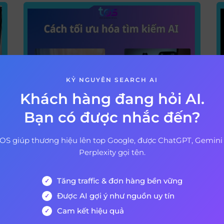
KỶ NGUYÊN SEARCH AI
Khách hàng đang hỏi AI.
Bạn có được nhắc đến?
27 tháng 2, 2026
0
úp
Tối ưu hóa tìm kiếm AI (GEO):
C
OS giúp thương hiệu lên top Google, được ChatGPT, Gemini
g
Bí quyết để website được xuất
H
Perplexity gọi tên.
hiện trên ChatGPT và Google
t
Tăng traffic & đơn hàng bền vững
AI Overviews
Xem thêm
X
Được AI gợi ý như nguồn uy tín
Cam kết hiệu quả