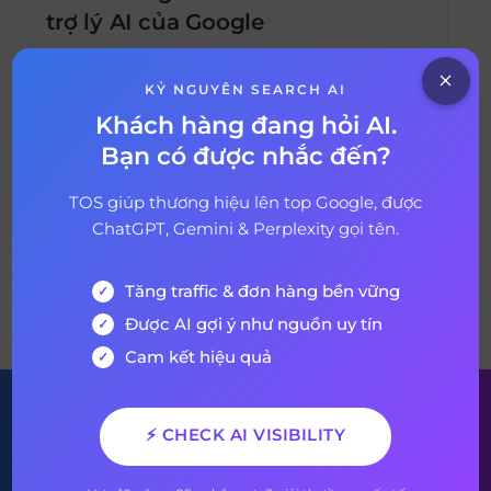
trợ lý AI của Google
Google cho ra mắt trí tuệ nhân tạo mang
tên Gemini để giúp người dùng làm việc đạt
KỶ NGUYÊN SEARCH AI
hiệu quả tốt hơn. Vậy Gemini là gì? Những
Khách hàng đang hỏi AI.
tính năng nổi bật của mô hình AI này là gì?
Bạn có được nhắc đến?
02 tháng 2, 2026
187 days ago
Hãy cùng TOS khám phá ngay cách sử dụng
công cụ AI này một cách hiệu quả […]
TOS giúp thương hiệu lên top Google, được
ChatGPT, Gemini & Perplexity gọi tên.
Tăng traffic & đơn hàng bền vững
VỀ BÀI VIẾT
Được AI gợi ý như nguồn uy tín
Cam kết hiệu quả
Đăng ký nhận bản tin của
⚡ CHECK AI VISIBILITY
chúng tôi