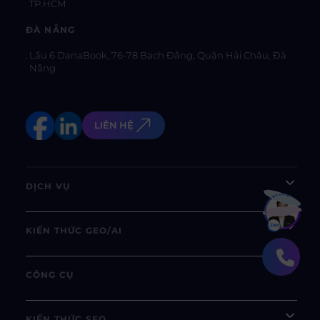
TP.HCM
ĐÀ NẴNG
Lầu 6 DanaBook, 76-78 Bạch Đằng, Quận Hải Châu, Đà
Nẵng
LIÊN HỆ
DỊCH VỤ
Bạn muốn hiểu thêm?
Xem chi tiết
KIẾN THỨC GEO/AI
CÔNG CỤ
KIẾN THỨC SEO