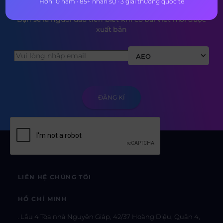
Hơn 10 năm · 85+ nhân sự · 3 giải thưởng quốc tế
Bạn sẽ là người đầu tiên biết khi có bài viết mới được
xuất bản
AEO
LIÊN HỆ CHÚNG TÔI
HỒ CHÍ MINH
Lầu 4 Tòa nhà Nguyên Giáp, 42/37 Hoàng Diệu, Quận 4,