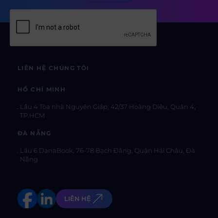
LIÊN HỆ CHÚNG TÔI
HỒ CHÍ MINH
Lầu 4 Tòa nhà Nguyên Giáp, 42/37 Hoàng Diệu, Quận 4,
TP.HCM
ĐÀ NẴNG
Lầu 6 DanaBook, 76-78 Bạch Đằng, Quận Hải Châu, Đà
Nẵng
LIÊN HỆ