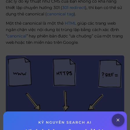
các lý do kỹ thuật như CMS của bạn không có khả năng
thiết lập chuyển hướng 301 (
301 redirect
), thì bạn có thể sử
dụng thẻ canonical (
canonical tag
).
Một thẻ canonical là một thẻ
HTML
giúp các trang web
ngăn chặn việc nội dung bị trùng lặp bằng cách xác định
“
canonical
” hay phiên bản được “ưa chuộng” của một trang
web hoặc tên miền nào trên Google.
KỶ NGUYÊN SEARCH AI