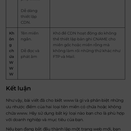
Dễ dàng
thiết lập
CDN.
Kh
Tên miền
Khó để CDN hoạt động do không
ôn
ngắn.
thể thiết lập bản ghi CNAME cho
g
miền gốc hoặc miền rỗng mà
ch
Dễ đọc và
không làm rối những thứ khác như
ứa
phát âm
FTP và Mail.
W
W
W
Kết luận
Như vậy, bài viết đã cho biết www là gì và phân biệt những
ưu nhược điểm của hai loại tên miền có chứa hoặc không
chứa www. Hãy sử dụng bất kỳ loại nào bạn cho là phù hợp
với doanh nghiệp và mục tiêu của bạn.
Nếu bạn đang bắt đầu thành lập một trang web mới, bạn