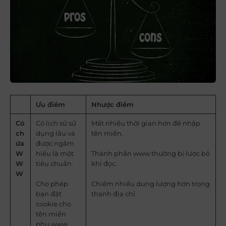
Ưu điểm
Nhược điểm
Có
Có lịch sử sử
Mất nhiều thời gian hơn để nhập
ch
dụng lâu và
tên miền.
ứa
được ngầm
W
hiểu là một
Thành phần www thường bị lược bỏ
W
tiêu chuẩn.
khi đọc.
W
Cho phép
Chiếm nhiều dung lượng hơn trong
bạn đặt
thanh địa chỉ.
cookie cho
tên miền
phụ www.