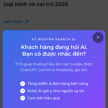
loại hình và vai trò 2026
Xem thêm
KỶ NGUYÊN SEARCH AI
Khách hàng đang hỏi AI.
Bạn có được nhắc đến?
TOS giúp thương hiệu lên top Google, được
ChatGPT, Gemini & Perplexity gọi tên.
Tăng traffic & đơn hàng bền vững
31 tháng 7, 2026
Được AI gợi ý như nguồn uy tín
SEO không che là gì? Hiểu đúng về
Cam kết hiệu quả
SEO minh bạch cho doanh nghiệp