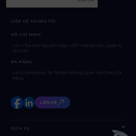
LIÊN HỆ CHÚNG TÔI
HỒ CHÍ MINH
Lầu 4 Tòa nhà Nguyên Giáp, 42/37 Hoàng Diệu, Quận 4,
TP.HCM
ĐÀ NẴNG
Lầu 6 DanaBook, 76-78 Bạch Đằng, Quận Hải Châu, Đà
Nẵng
LIÊN HỆ
DỊCH VỤ