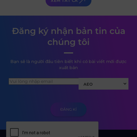
XEM TẤT CẢ
Đăng ký nhận bản tin của
chúng tôi
Bạn sẽ là người đầu tiên biết khi có bài viết mới được
xuất bản
AEO