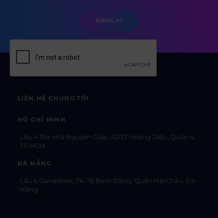
LIÊN HỆ CHÚNG TÔI
HỒ CHÍ MINH
Lầu 4 Tòa nhà Nguyên Giáp, 42/37 Hoàng Diệu, Quận 4,
TP.HCM
ĐÀ NẴNG
Lầu 6 DanaBook, 76-78 Bạch Đằng, Quận Hải Châu, Đà
Nẵng