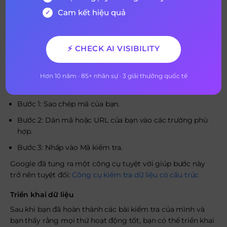
Cam kết hiệu quả
Google hỗ trợ dữ liệu có cấu trúc
Schema.org
, được ánh xạ
tới các thực thể riêng lẻ dựa trên những gì Google đã có
⚡ CHECK AI VISIBILITY
trong cơ sở dữ liệu của mình.
Kiểm tra dữ liệu
Hơn 10 năm · 85+ nhân sự · 3 giải thưởng quốc tế
Quá trình thử nghiệm nhìn chung khá đơn giản:
Bước 1: Sao chép mã của bạn.
Bước 2: Dán mã hoặc URL của bạn vào các trường phù
hợp.
Bước 3: Nhấp vào Mã kiểm tra.
Google đã tung ra một công cụ tuyệt vời giúp bước này
trở nên tuyệt đối:
Công cụ kiểm tra dữ liệu có cấu trúc
Triển khai dữ liệu
Sau khi bạn đã hoàn thành các bài kiểm tra của mình và
bạn thấy rằng mọi thứ hoạt động tốt, bạn có thể triển khai