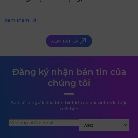
Xem thêm
XEM TẤT CẢ
Đăng ký nhận bản tin của
chúng tôi
Bạn sẽ là người đầu tiên biết khi có bài viết mới được
xuất bản
AEO