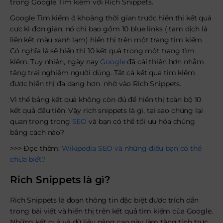
trong Google Tìm kiếm với Rich Snippets.
Google Tìm kiếm ở khoảng thời gian trước hiển thị kết quả
cực kì đơn giản, nó chỉ bao gồm 10 blue links ( tạm dịch là
liên kết màu xanh lam) hiển thị trên một trang tìm kiếm.
Có nghĩa là sẽ hiển thị 10 kết quả trong một trang tìm
kiếm. Tuy nhiên, ngày nay
Google
đã cải thiện hơn nhằm
tăng trải nghiệm người dùng. Tất cả kết quả tìm kiếm
được hiển thị đa dạng hơn nhờ vào Rich Snippets.
Vì thế bảng kết quả không còn đủ để hiển thị toàn bộ 10
kết quả đầu tiên. Vậy rich snippets là gì, tại sao chúng lại
quan trọng trong
SEO
và bạn có thể tối ưu hóa chúng
bằng cách nào?
>>> Đọc thêm:
Wikipedia SEO và những điều bạn có thể
chưa biết?
Rich Snippets là gì?
Rich Snippets là đoạn thông tin đặc biệt được trích dẫn
trong bài viết và hiển thị trên kết quả tìm kiếm của Google.
Những kết quả và dữ liệu nâng cao này làm tăng tính trực