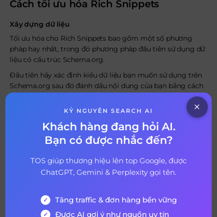
Cách tối ưu hóa Rich Snippets
Xây dựng dữ liệu
Tối ưu hóa cho Rich Snippets bao gồm một số phương
pháp hay nhất, trong đó phương pháp đầu tiên sử dụng dữ
liệu có cấu trúc Schema.org.
Đầu tiên hãy xác định kiểu dữ liệu bạn muốn sử dụng trên
Schema.org sau đó đánh dấu nội dung của bạn bằng cách
sử dụng các nguyên tắc trên trang đó.
KỶ NGUYÊN SEARCH AI
Khách hàng đang hỏi AI.
Bạn có được nhắc đến?
TOS giúp thương hiệu lên top Google, được
ChatGPT, Gemini & Perplexity gọi tên.
Tăng traffic & đơn hàng bền vững
Được AI gợi ý như nguồn uy tín