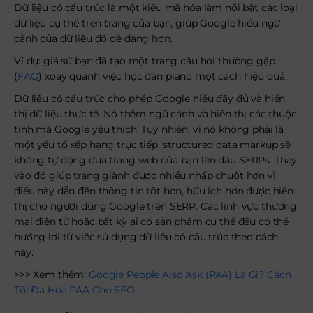
Dữ liệu có cấu trúc là một kiểu mã hóa làm nổi bật các loại
dữ liệu cụ thể trên trang của bạn, giúp Google hiểu ngữ
cảnh của dữ liệu đó dễ dàng hơn.
Ví dụ: giả sử bạn đã tạo một trang câu hỏi thường gặp
(
FAQ
) xoay quanh việc học đàn piano một cách hiệu quả.
Dữ liệu có cấu trúc cho phép Google hiểu đầy đủ và hiển
thị dữ liệu thực tế. Nó thêm ngữ cảnh và hiển thị các thuộc
tính mà Google yêu thích. Tuy nhiên, vì nó không phải là
một yếu tố xếp hạng trực tiếp, structured data markup sẽ
không tự động đưa trang web của bạn lên đầu SERPs. Thay
vào đó giúp trang giành được nhiều nhấp chuột hơn vì
điều này dẫn đến thông tin tốt hơn, hữu ích hơn được hiển
thị cho người dùng Google trên SERP. Các lĩnh vực thương
mại điện tử hoặc bất kỳ ai có sản phẩm cụ thể đều có thể
hưởng lợi từ việc sử dụng dữ liệu có cấu trúc theo cách
này.
>>> Xem thêm:
Google People Also Ask (PAA) Là Gì? Cách
Tối Đa Hóa PAA Cho SEO