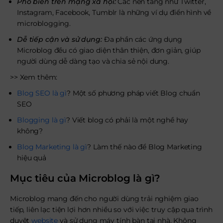
Phổ biến trên mạng xã hội:
Các nền tảng như Twitter,
Instagram, Facebook, Tumblr là những ví dụ điển hình về
microblogging.
Dễ tiếp cận và sử dụng:
Đa phần các ứng dụng
Microblog đều có giao diện thân thiện, đơn giản, giúp
người dùng dễ dàng tạo và chia sẻ nội dung.
>> Xem thêm:
Blog SEO là gì
? Một số phương pháp viết Blog chuẩn
SEO
Blogging là gì
? Viết blog có phải là một nghề hay
không?
Blog Marketing là gì
? Làm thế nào để Blog Marketing
hiệu quả
Mục tiêu của Microblog là gì?
Microblog mang đến cho người dùng trải nghiệm giao
tiếp, liên lạc tiện lợi hơn nhiều so với việc truy cập qua trình
duyệt
website
và sử dụng máy tính bàn tại nhà. Không