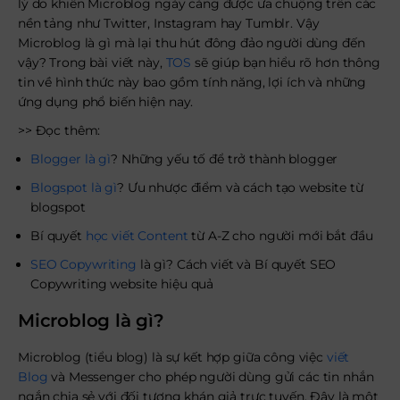
lý do khiến Microblog ngày càng được ưa chuộng trên các
nền tảng như Twitter, Instagram hay Tumblr. Vậy
Microblog là gì mà lại thu hút đông đảo người dùng đến
vậy? Trong bài viết này,
TOS
sẽ giúp bạn hiểu rõ hơn thông
tin về hình thức này bao gồm tính năng, lợi ích và những
ứng dụng phổ biến hiện nay.
>> Đọc thêm:
Blogger là gì
? Những yếu tố để trở thành blogger
Blogspot là gì
? Ưu nhược điểm và cách tạo website từ
blogspot
Bí quyết
học viết Content
từ A-Z cho người mới bắt đầu
SEO Copywriting
là gì? Cách viết và Bí quyết SEO
Copywriting website hiệu quả
Microblog là gì?
Microblog (tiểu blog) là sự kết hợp giữa công việc
viết
Blog
và Messenger cho phép người dùng gửi các tin nhắn
ngắn chia sẻ với đối tượng khán giả trực tuyến. Đây là một