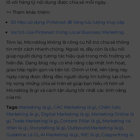
lồ với hàng tỷ nội dung được chia sẻ mỗi ngày.
>> Tham khảo thêm:
50 Mẹo sử dụng Pinterest để tăng lưu lượng truy cập
Vai trò của Pinterest trong Local Business Marketing
Tóm lại, Microblog không là công cụ hỗ trợ chia sẻ thông
tin một cách nhanh chóng. Ngoài ra, đây còn là cầu nối
giúp người dùng tương tác hiệu quả trong môi trường số
hiện đại. Dạng blog này có khả năng cập nhật linh hoạt,
giao tiếp ngắn gọn và tiện lợi. Chính vì thế, nền tảng này
ngày càng được đông đảo người dùng tin tưởng lựa chọn.
Hy vọng những chia sẻ trên sẽ giúp bạn hiểu rõ hơn về
Microblog là gì và cách tận dụng tốt nhất các tính năng
của nó.
Tags:
Marketing là gì
,
CAC Marketing là gì
,
Chiến lược
Marketing là gì
,
Digital Marketing là gì
,
Marketing Online là
gì
,
Trade Marketing là gì
,
Content Pillar là gì
,
Marketing cá
nhân là gì
,
Storytelling là gì
,
Outbound Marketing là gì
,
Guideline Là Gì
,
AI Marketing là gì
,
IMC là gì
,
Copywriting là