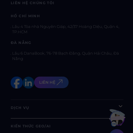
LIÊN HỆ CHÚNG TÔI
HỒ CHÍ MINH
Lầu 4 Tòa nhà Nguyên Giáp, 42/37 Hoàng Diệu, Quận 4,
TP.HCM
ĐÀ NẴNG
Lầu 6 DanaBook, 76-78 Bạch Đằng, Quận Hải Châu, Đà
Nẵng
LIÊN HỆ
DỊCH VỤ
Bạn muốn hiểu thêm?
Xem chi tiết
KIẾN THỨC GEO/AI