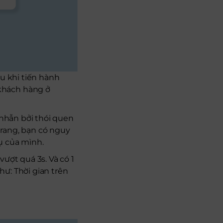
u khi tiến hành
khách hàng ở
 nhẫn bởi thói quen
 trang, bạn có nguy
ụ của mình.
ượt quá 3s. Và có 1
ư: Thời gian trên