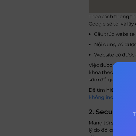
Theo cách thông thư
Google sẽ tới và lấy
Cấu trúc website
Nội dung có được
Website có được đ
Việc được Google th
khóa theo xu hướng 
sớm để giải quyết và
Để tìm hiểu thêm về
không index websi
2. Security
T
Mang tới sự thỏa mã
lý do đó, các bản c