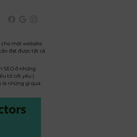
) cho một website
cần đạt được tất cả
 án SEO ở những
ếu tố cốt yếu (
ó là những gì qua