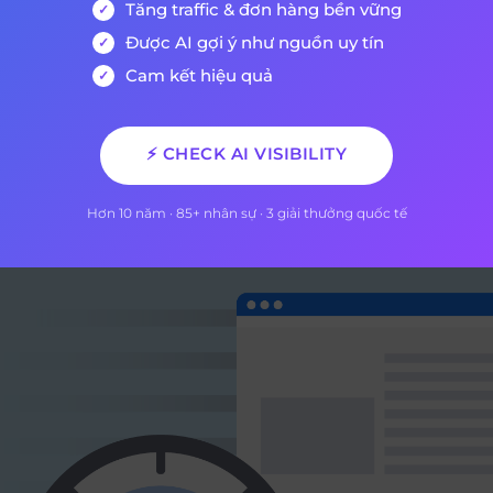
Tăng traffic & đơn hàng bền vững
 bảo mật thông tin khách hàng luôn được Google đánh giá
Được AI gợi ý như nguồn uy tín
, bằng cách cung cấp chứng chỉ bảo mật SSL (https) cho
Cam kết hiệu quả
của bạn có chức năng thanh toán online.
nhật mới của Google ảnh hưởng gì đến traffic của websit
⚡ CHECK AI VISIBILITY
Hơn 10 năm · 85+ nhân sự · 3 giải thưởng quốc tế