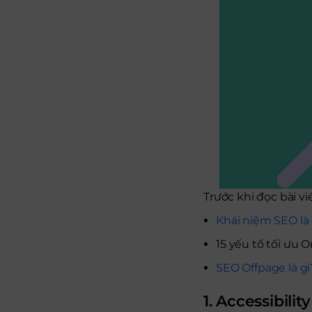
Trước khi đọc bài v
Khái niệm SEO là 
15 yếu tố tối ưu
SEO Offpage là g
1. Accessibility