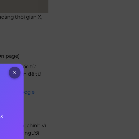
oảng thời gian X,
On page)
 lên top các từ
 ra các vấn đề từ
m gì khi Google
 &
hát triển; chính vì
rải nghiệm người