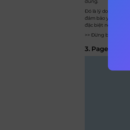
dùng.
Đó là lý do mà việc
đảm bảo yếu tố này
đặc biệt nếu trang 
>> Đừng bỏ lỡ:
Cập 
3. Page speed