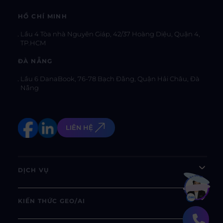
HỒ CHÍ MINH
Lầu 4 Tòa nhà Nguyên Giáp, 42/37 Hoàng Diệu, Quận 4,
TP.HCM
ĐÀ NẴNG
Lầu 6 DanaBook, 76-78 Bạch Đằng, Quận Hải Châu, Đà
Nẵng
LIÊN HỆ
DỊCH VỤ
Bạn muốn hiểu thêm?
Xem chi tiết
KIẾN THỨC GEO/AI