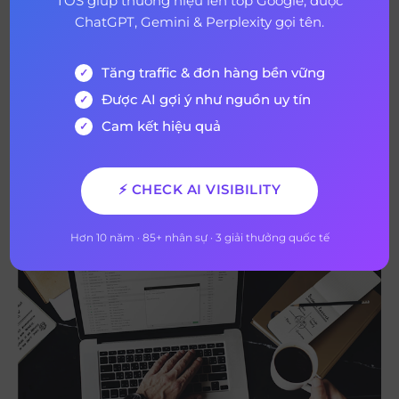
TOS giúp thương hiệu lên top Google, được
họ đang mong đợi.
ChatGPT, Gemini & Perplexity gọi tên.
Tối ưu hóa trên thiết bị di động
Tối ưu hóa email của bạn để sử dụng di động, vì số liệu
Tăng traffic & đơn hàng bền vững
thống kê cho thấy khoảng một nửa số email được mở trên
Được AI gợi ý như nguồn uy tín
thiết bị di động.
Cam kết hiệu quả
Điểm qua 3 xu hướng Email Marketing
nổi bật năm 2020
⚡ CHECK AI VISIBILITY
Hơn 10 năm · 85+ nhân sự · 3 giải thưởng quốc tế