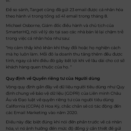
vi.
Để so sánh, Target cũng đã gửi 23 email được cá nhân hóa
theo hành vi trong tổng số 41 email trong tháng 8.
Michael Osborne, Giám đốc điều hành và chủ tịch của
SmarterHQ, nói về lý do tại sao các nhà bán lẻ lại chậm trễ
trong việc cá nhân hóa như sau:
“Họ cảm thấy khó khăn khi thay đổi hoặc họ nghiện cách
mà họ luôn làm. Mỗi đô la doanh thu tăng thêm đều được
tính, ngay cả khi điều đó gây bất lợi khi về lâu dài cho cơ sở
khách hàng quen thuộc của họ. “
Quy định về Quyền riêng tư của Người dùng
Vòng quy định gần đây về dữ liệu người tiêu dùng như Quy
định chung về bảo vệ dữ liệu (GDPR) của Liên minh Châu
Âu và Đạo luật về quyền riêng tư của người tiêu dùng
California (CCPA) ở Hoa Kỳ, chắc chắn sẽ có tác động đến
các Email Marketing vào năm 2020.
Điều này đặc biệt đúng khi nói đến phần trước về cá nhân
hóa, vì nó ảnh hưởng đến mức độ đồng ý cần thiết để gửi