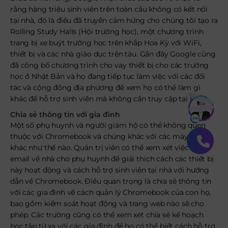
rằng hàng triệu sinh viên trên toàn cầu không có kết nối
tại nhà, đó là điều đã truyền cảm hứng cho chúng tôi tạo ra
Rolling Study Halls (Hội trường học), một chương trình
trang bị xe buýt trường học trên khắp Hoa Kỳ với WiFi,
thiết bị và các nhà giáo dục trên tàu. Gần đây Google cũng
đã công bố chương trình cho vay thiết bị cho các trường
học ở Nhật Bản và họ đang tiếp tục làm việc với các đối
tác và cộng đồng địa phương để xem họ có thể làm gì
Bạn muốn hiểu thêm?
khác để hỗ trợ sinh viên mà không cần truy cập tại nhà.
Xem chi tiết
Chia sẻ thông tin với gia đình
Một số phụ huynh và người giám hộ có thể không quen
thuộc với Chromebook và chúng khác với các máy tính
khác như thế nào. Quản trị viên có thể xem xét việc gửi
email về nhà cho phụ huynh để giải thích cách các thiết bị
này hoạt động và cách hỗ trợ sinh viên tại nhà với hướng
dẫn về Chromebook. Điều quan trọng là chia sẻ thông tin
với các gia đình về cách quản lý Chromebook của con họ,
bao gồm kiểm soát hoạt động và trang web nào sẽ cho
phép. Các trường cũng có thể xem xét chia sẻ kế hoạch
học tập từ xa với các gia đình để họ có thể biết cách hỗ trợ