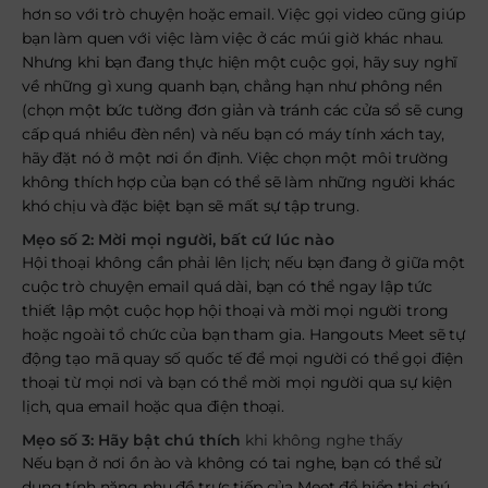
hơn so với trò chuyện hoặc email. Việc gọi video cũng giúp
bạn làm quen với việc làm việc ở các múi giờ khác nhau.
Nhưng khi bạn đang thực hiện một cuộc gọi, hãy suy nghĩ
về những gì xung quanh bạn, chẳng hạn như phông nền
(chọn một bức tường đơn giản và tránh các cửa sổ sẽ cung
cấp quá nhiều đèn nền) và nếu bạn có máy tính xách tay,
hãy đặt nó ở một nơi ổn định. Việc chọn một môi trường
không thích hợp của bạn có thể sẽ làm những người khác
khó chịu và đặc biệt bạn sẽ mất sự tập trung.
Mẹo số 2: Mời mọi người, bất cứ lúc nào
Hội thoại không cần phải lên lịch; nếu bạn đang ở giữa một
cuộc trò chuyện email quá dài, bạn có thể ngay lập tức
thiết lập một cuộc họp hội thoại và mời mọi người trong
hoặc ngoài tổ chức của bạn tham gia. Hangouts Meet sẽ tự
động tạo mã quay số quốc tế để mọi người có thể gọi điện
thoại từ mọi nơi và bạn có thể mời mọi người qua sự kiện
lịch, qua email hoặc qua điện thoại.
Mẹo số 3: Hãy bật chú thích
khi không nghe thấy
Nếu bạn ở nơi ồn ào và không có tai nghe, bạn có thể sử
dụng tính năng phụ đề trực tiếp của Meet để hiển thị chú