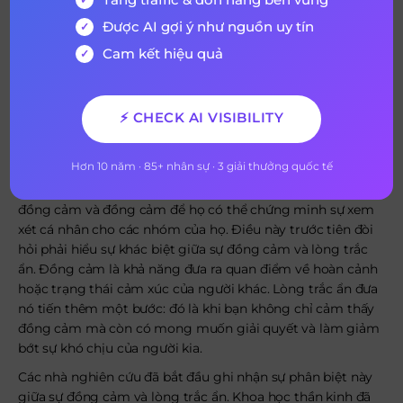
Hiện tại họ đang làm gì?
Được AI gợi ý như nguồn uy tín
Tổ chức cần họ làm gì?
Cam kết hiệu quả
Một lĩnh vực để phát triển là gì?
Họ muốn loại hỗ trợ phát triển nghề nghiệp nào?
⚡ CHECK AI VISIBILITY
Điều gì sẽ giúp người này cảm thấy có giá trị?
Hơn 10 năm · 85+ nhân sự · 3 giải thưởng quốc tế
Hiểu được cảm xúc và lòng trắc ẩn
Google cố gắng giúp các nhà quản lý hiểu làm thế nào để
đồng cảm và đồng cảm để họ có thể chứng minh sự xem
xét cá nhân cho các nhóm của họ. Điều này trước tiên đòi
hỏi phải hiểu sự khác biệt giữa sự đồng cảm và lòng trắc
ẩn. Đồng cảm là khả năng đưa ra quan điểm về hoàn cảnh
hoặc trạng thái cảm xúc của người khác. Lòng trắc ẩn đưa
nó tiến thêm một bước: đó là khi bạn không chỉ cảm thấy
đồng cảm mà còn có mong muốn giải quyết và làm giảm
bớt sự khó chịu của người kia.
Các nhà nghiên cứu đã bắt đầu ghi nhận sự phân biệt này
giữa sự đồng cảm và lòng trắc ẩn. Khoa học thần kinh đã