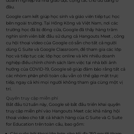
doanh nghiệp và nhà giáo dục cộng tác cho dù đang ở
đâu.
Google cam kết giúp học sinh và giáo viên tiếp tục học
bên ngoài trường. Tại Hồng Kông và Việt Nam, nơi các
trường học đã bị đóng cửa, Google đã thấy hàng trăm
nghìn sinh viên bắt đầu sử dụng cả Hangouts Meet , công
cụ hội thoại video của Google có sẵn cho tất cả người
dùng G Suite và Google Classroom, để tham gia các lớp
học và tiếp tục các lớp học online và khi nhiều doanh
nghiệp điều chỉnh chính sách làm việc tại nhà bởi ảnh
hưởng của COVID-19, Google sẽ giúp đảm bảo rằng tất cả
các nhóm phân phối toàn cầu vẫn có thể gặp mặt trực
tiếp, ngay cả khi mọi người không tham gia cùng một vị
trí.
Quyền truy cập miễn phí
Bắt đầu từ tuần này, Google sẽ bắt đầu triển khai quyền
truy cập miễn phí vào Hangouts Meet các khả năng hội
thoại video cho tất cả khách hàng của G Suite và G Suite
for Education trên toàn cầu, bao gồm:
Các cuộc hội thoại lớn hơn, cho tối đa 250 người tham