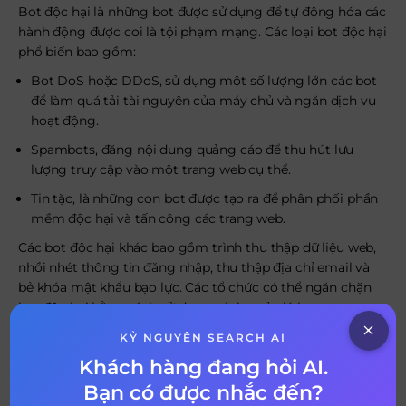
Bot độc hại là những bot được sử dụng để tự động hóa các
hành động được coi là tội phạm mạng. Các loại bot độc hại
phổ biến bao gồm:
Bot DoS hoặc DDoS, sử dụng một số lượng lớn các bot
để làm quá tải tài nguyên của máy chủ và ngăn dịch vụ
hoạt động.
Spambots, đăng nội dung quảng cáo để thu hút lưu
lượng truy cập vào một trang web cụ thể.
Tin tặc, là những con bot được tạo ra để phân phối phần
mềm độc hại và tấn công các trang web.
Các bot độc hại khác bao gồm trình thu thập dữ liệu web,
nhồi nhét thông tin đăng nhập, thu thập địa chỉ email và
bẻ khóa mật khẩu bạo lực. Các tổ chức có thể ngăn chặn
bot độc hại bằng cách sử dụng trình quản lý bot.
KỶ NGUYÊN SEARCH AI
Ưu điểm và nhược điểm
Khách hàng đang hỏi AI.
Có rất nhiều ưu điểm đi kèm với việc sử dụng bot cũng
Bạn có được nhắc đến?
như những bất cập, .