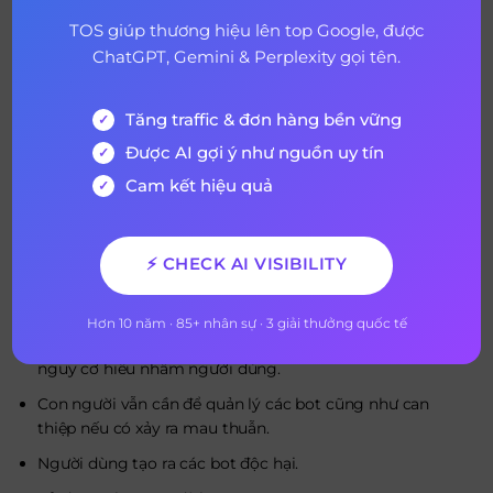
TOS giúp thương hiệu lên top Google, được
Ưu điểm của bot bao gồm:
ChatGPT, Gemini & Perplexity gọi tên.
Nhanh hơn con người ở các nhiệm vụ lặp đi lặp lại;
Tiết kiệm thời gian cho khách hàng và đối tác;
Tăng traffic & đơn hàng bền vững
Phục vụ 24/7;
Được AI gợi ý như nguồn uy tín
Tổ chức có thể tiếp cận số lượng lớn người thông qua
Cam kết hiệu quả
nhắn tin;
Bots tùy chỉnh cài đặt;
⚡ CHECK AI VISIBILITY
Cải thiện trải nghiệm người dùng.
Một số nhược điểm bao gồm:
Hơn 10 năm · 85+ nhân sự · 3 giải thưởng quốc tế
Không thể đặt bot để thực hiện vài task cụ thể và có
nguy cơ hiểu nhầm người dùng.
Con người vẫn cần để quản lý các bot cũng như can
thiệp nếu có xảy ra mau thuẫn.
Người dùng tạo ra các bot độc hại.