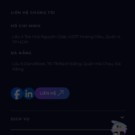
LIÊN HỆ CHÚNG TÔI
HỒ CHÍ MINH
Lầu 4 Tòa nhà Nguyên Giáp, 42/37 Hoàng Diệu, Quận 4,
TP.HCM
ĐÀ NẴNG
Lầu 6 DanaBook, 76-78 Bạch Đằng, Quận Hải Châu, Đà
Nẵng
LIÊN HỆ
DỊCH VỤ
Bạn muốn hiểu thêm?
Xem chi tiết