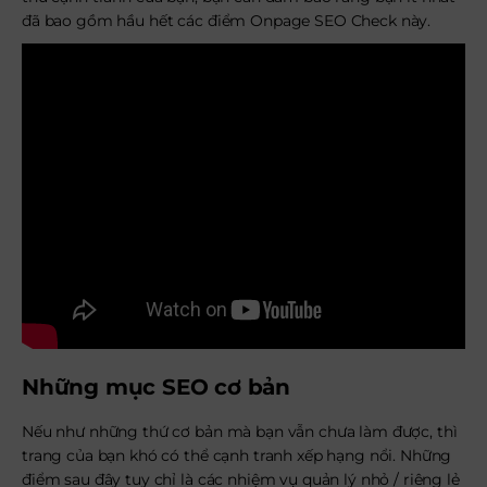
đã bao gồm hầu hết các điểm Onpage SEO Check này.
Những mục SEO cơ bản
Nếu như những thứ cơ bản mà bạn vẫn chưa làm được, thì
trang của bạn khó có thể cạnh tranh xếp hạng nổi. Những
điểm sau đây tuy chỉ là các nhiệm vụ quản lý nhỏ / riêng lẻ