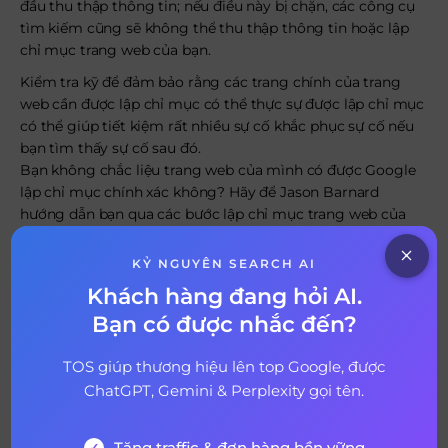
đầu thu thập thông tin; nếu điều này bị chặn, các công cụ
tìm kiếm cũng sẽ không thể thu thập thông tin hoặc lập
chỉ mục trang web của bạn.
Kiểm tra kỹ để đảm bảo rằng các trang chính của trang
web cần được lập chỉ mục có thể thực sự được lập chỉ mục
có thể giúp tiết kiệm rất nhiều sự cố khắc phục sự cố nếu
bạn tìm thấy sự cố sau đó.
Bạn không chắc liệu trang web của mình có được Google
lập chỉ mục chính xác không? Hãy để Jason Barnard
hướng dẫn bạn qua các bước lập chỉ mục trang web của
bạn đúng cách.
KỶ NGUYÊN SEARCH AI
Khách hàng đang hỏi AI.
Bạn có được nhắc đến?
TOS giúp thương hiệu lên top Google, được
ChatGPT, Gemini & Perplexity gọi tên.
Tăng traffic & đơn hàng bền vững